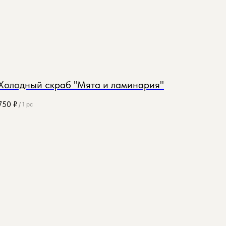
Холодный скраб "Мята и ламинария"
750
₽
/
1 pc