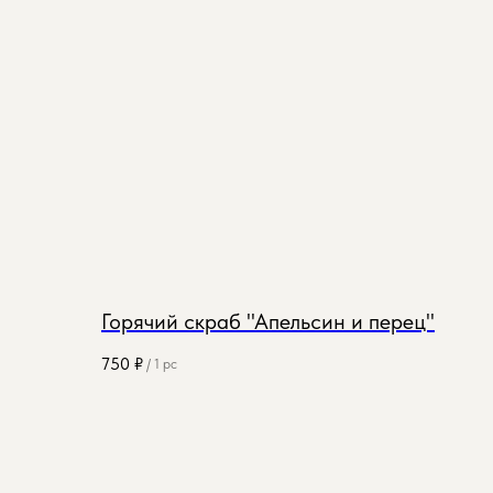
Горячий скраб "Апельсин и перец"
750
₽
/
1 pc