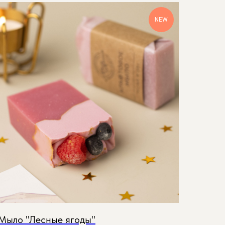
NEW
Мыло "Лесные ягоды"