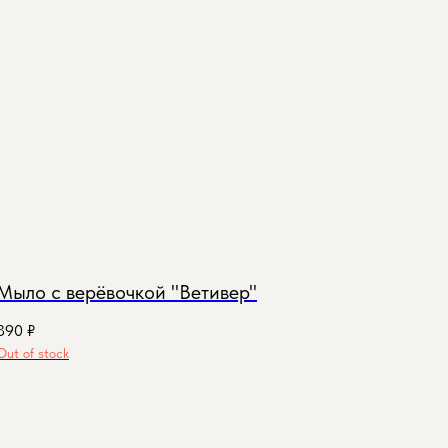
Мыло с верёвочкой "Ветивер"
390
₽
Out of stock