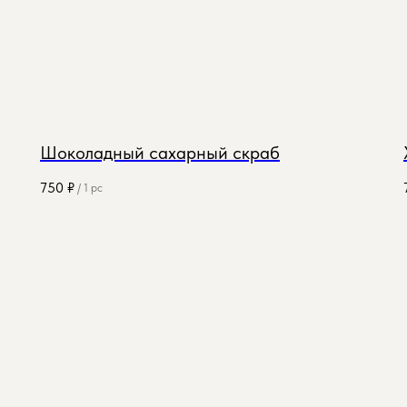
Шоколадный сахарный скраб
750
₽
/
1 pc