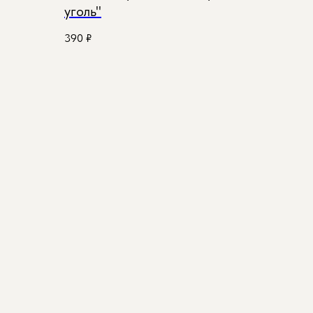
уголь"
390
₽