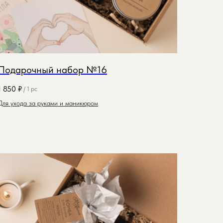
Подарочный набор №16
1 850
₽
/
1 pc
Для ухода за руками и маникюром