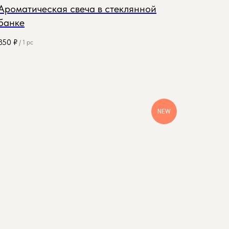
Ароматическая свеча в стеклянной
банке
850
₽
/
1 pc
NEW