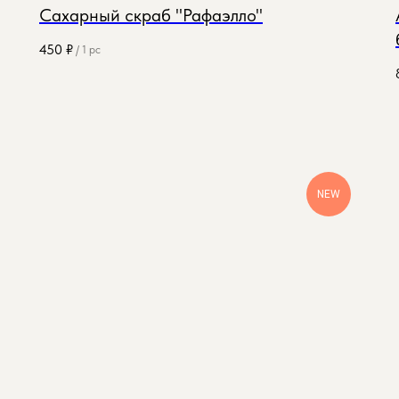
Сахарный скраб "Рафаэлло"
450
₽
/
1 pc
NEW