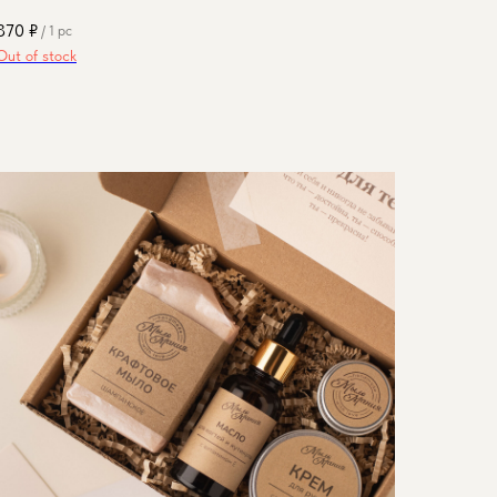
370
₽
/
1 pc
Out of stock