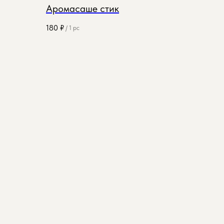
Аромасаше стик
180
₽
/
1 pc