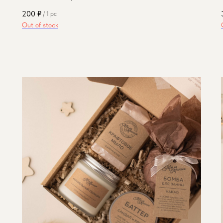
200
₽
/
1 pc
Out of stock