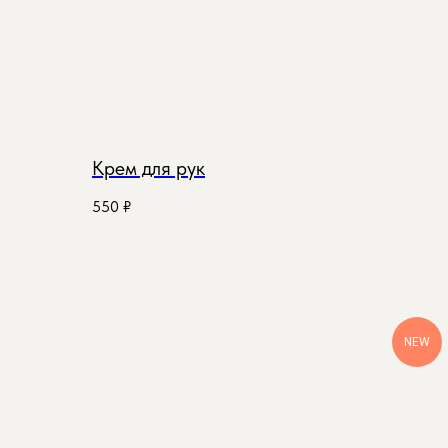
Крем для рук
550
₽
NEW