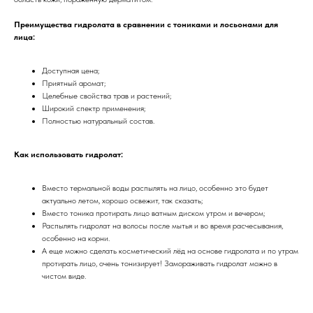
Преимущества гидролата в сравнении с тониками и лосьонами для
лица:
Доступная цена;
Приятный аромат;
Целебные свойства трав и растений;
Широкий спектр применения;
Полностью натуральный состав.
Как использовать гидролат:
Вместо термальной воды распылять на лицо, особенно это будет
актуально летом, хорошо освежит, так сказать;
Вместо тоника протирать лицо ватным диском утром и вечером;
Распылять гидролат на волосы после мытья и во время расчесывания,
особенно на корни.
А еще можно сделать косметический лёд на основе гидролата и по утрам
протирать лицо, очень тонизирует! Замораживать гидролат можно в
чистом виде.