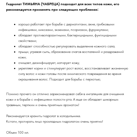
Гидролат ТИМЬЯНА (ЧАБРЕЦА) подходит для всех типов кожи, его
рекомендуется применять при следующих проблемах:
хорошо работает при борьбе с дерматитами, акне, грибковыми
инфекциями, микозами, экземами, псориазом, фурункулами;
обладает противопаразитными, бактерицидными, фунгицидными
свойствами;
обладает способностью регулировать выделение кожного сала;
прыщи, угревая сыпь, образование очагов воспалений и раздражений
кожи;
очищает, дезинфицирует, матирует кожу;
укрепляет корни и стимулирует рост волос, восстанавливает жизненную
силу волос и кожи головы после химического повреждения во время
окрашивания волос. Подходит для борьбы с перхотью;
Помимо прочего он отлично зарекомендовал себя в ингаляциях для очищения
кожи и в борьбе с инфекциями полости рта. А еще он обладает шикарным
травяным, терпким и очень приятным ароматом!
Рекомендуется хранить гидролат в холодильнике.
Кстати, протирать лицо прохладным гидролатом очень приятно!
Объем 100 мл.