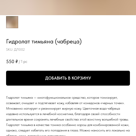
Гидролат тимьяна (чабреца)
SKU:
ДЛ002
550
₽
/
1 pc
ДОБАВИТЬ В КОРЗИНУ
Гидролат тимьяна — многофункциональное средство, которое тонизирует,
освежает, очищает и подтягивает кожу, избавляя от комедонов «черных точек».
Мгновенно матирует и реанимирует жирную кожу. Цветочная вода чабреца
издавна используется в лечебной косметике, благодаря своей способности
длительное время сохранять лечебные свойства этой воистину волшебной травы.
Гидролат тимьяна в качестве тоника особенно хорош для комбинированной кожи,
однако, следует избегать его попадания в глаза. Можно наносить его локально на
область кожи, поражённую дерматитом.