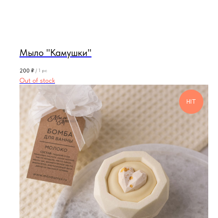
Мыло "Камушки"
200
₽
/
1 pc
Out of stock
HIT