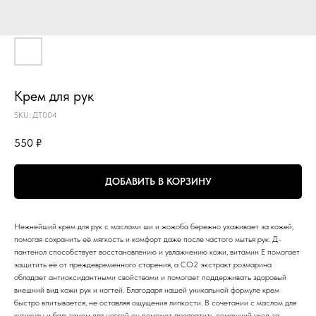
Крем для рук
SKU:
ДТ004
550
₽
ДОБАВИТЬ В КОРЗИНУ
Нежнейший крем для рук с маслами ши и жожоба бережно ухаживает за кожей,
помогая сохранить её мягкость и комфорт даже после частого мытья рук. Д-
пантенол способствует восстановлению и увлажнению кожи, витамин Е помогает
защитить её от преждевременного старения, а CO2 экстракт розмарина
обладает антиоксидантными свойствами и помогает поддерживать здоровый
внешний вид кожи рук и ногтей. Благодаря нашей уникальной формуле крем
быстро впитывается, не оставляя ощущения липкости. В сочетании с маслом для
кутикулы и бальзамом для ногтей он поможет превратить домашний уход за