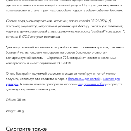
руками и маникюром в настоящий салонный ритуал. Подходит для ежедневного
использования и станет приятным способом подарить заботу себе или близким.
Состав: вода дистиллированная, масло ши, масло жожоба (GOLDEN), Д-
пантенол, эмульгатор, натуральный увлажняющий фактор, сквалан растительный,
лецигель, цетилстеариловый спирт, ароматическое масло, "зелёный" консервант*,
витамин Е, CO2 экстракт розмарина.
*для защиты нашей косметики на водной основе от появления грибков, плесени и
бактерий мы используем консервант на основе бензилового спирта и
дегидроуксусной кислоты - Шаромикс 721, который относится к «зеленым»
консервантам и имеет сертификат ECOSERT.
Очень быстрый и ощутимый результат в уходе за кожей рук и ногтей можно
получить, используя это средство в паре с
бальзамом для ногтей
и
маслом для
кутикулы
. А ещё вы можете приобрести классный
подарочный набор
из средств
для ухода за руками и маникюром.
Объем 30 мл.
Weight: 30 g
Смотрите также