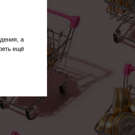
дения, а
реть ещё